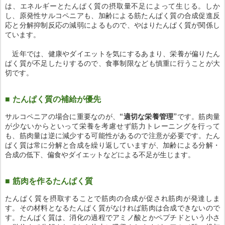
は、エネルギーとたんぱく質の摂取量不足によって生じる。しか
し、原発性サルコペニアも、加齢による筋たんぱく質の合成促進反
応と分解抑制反応の減弱によるもので、やはりたんぱく質が関係し
ています。
近年では、健康やダイエットを気にするあまり、栄養が偏りたん
ぱく質が不足したりするので、食事制限なども慎重に行うことが大
切です。
■ たんぱく質の補給が優先
サルコペニアの場合に重要なのが、
“適切な栄養管理”
です。筋肉量
が少ないからといって栄養を考慮せず筋力トレーニングを行って
も、筋肉量は逆に減少する可能性があるので注意が必要です。たん
ぱく質は常に分解と合成を繰り返していますが、加齢による分解・
合成の低下、偏食やダイエットなどによる不足が生じます。
■ 筋肉を作るたんぱく質
たんぱく質を摂取することで筋肉の合成が促され筋肉が発達しま
す。その材料となるたんぱく質がなければ筋肉は合成できないので
す。たんぱく質は、消化の過程でアミノ酸とかペプチドという小さ