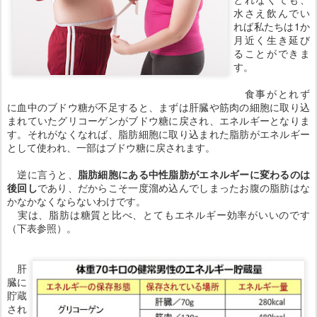
水さえ飲んでい
れば私たちは1か
月近く生き延び
ることができま
す。
食事がとれず
に血中のブドウ糖が不足すると、まずは肝臓や筋肉の細胞に取り込
まれていたグリコーゲンがブドウ糖に戻され、エネルギーとなりま
す。それがなくなれば、脂肪細胞に取り込まれた脂肪がエネルギー
として使われ、一部はブドウ糖に戻されます。
逆に言うと、
脂肪細胞にある中性脂肪がエネルギーに変わるのは
後回し
であり、だからこそ一度溜め込んでしまったお腹の脂肪はな
かなかなくならないわけです。
実は、脂肪は糖質と比べ、とてもエネルギー効率がいいのです
（下表参照）。
肝
臓に
貯蔵
され