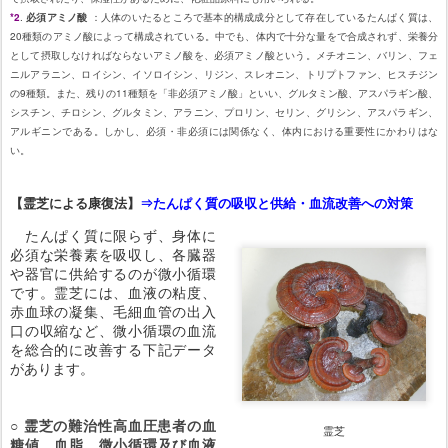
*2
.
必須アミノ酸
：人体のいたるところで基本的構成成分として存在しているたんぱく質は、
20種類のアミノ酸によって構成されている。中でも、体内で十分な量をで合成されず、栄養分
として摂取しなければならないアミノ酸を、必須アミノ酸という。メチオニン、バリン、フェ
ニルアラニン、ロイシン、イソロイシン、リジン、スレオニン、トリプトファン、ヒスチジン
の9種類。また、残りの11種類を「非必須アミノ酸」といい、グルタミン酸、アスパラギン酸、
シスチン、チロシン、グルタミン、アラニン、プロリン、セリン、グリシン、アスパラギン、
アルギニンである。しかし、必須・非必須には関係なく、体内における重要性にかわりはな
い。
【霊芝による康復法】
⇒たんぱく質の吸収と供給・血流改善への対策
たんぱく質に限らず、身体に
必須な栄養素を吸収し、各臓器
や器官に供給するのが微小循環
です。霊芝には、血液の粘度、
赤血球の凝集、毛細血管の出入
口の収縮など、微小循環の血流
を総合的に改善する下記データ
があります。
○ 霊芝の難治性高血圧患者の血
霊芝
糖値、血脂、微小循環及び血液