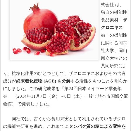
式会社 は、
独自の機能性
食品素材「
ザ
クロエキス
」の機能性
※
1
に関する同志
社大学、岡山
県立大学との
共同研究によ
り、抗糖化作用のひとつとして、ザクロエキスおよびその含有
成分が
終末糖化産物
(AGE)
を分解
する活性をもつことを明らか
にしました。この研究成果を「第
24
回日本メイラード学会年
会」 （
2014
年
11
月
7
日（金）～
8
日（土）、於：熊本市国際交流
会館） で発表しました。
同社では、古くから食用果実として利用されているザクロ
の機能性研究を進め、これまでに
タンパク質の糖による変性を