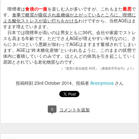
喫煙者は
食後の一服
を楽しむ人が多いですが、これもまた
最悪
で
す。
食事で糖質が吸収され血糖値が上がっているところに、喫煙に
よる酸化ストレスが追い打ちをかける
わけですから、当然AGEはま
すます増えていきます。
日本では喫煙率が高いのは男女ともに30代。会社や家庭でストレ
スも高まる年齢です。ただでさえAGEが増えやすい年代なのに、さ
らにタバコという悪癖が加わってAGEはますます蓄積されてしまい
ます。AGEは“終末糖化産物”といわれるように、このままの状態で
体内に蓄積していくのみです。ほとんどの病気を引き起こしていく
原因とされている老化物質なのです。
（『最悪の老化物質 AGE』（康復医学学会刊）より）
投稿時刻
23rd October 2014
、投稿者
Anonymous
さん
0
コメントを追加