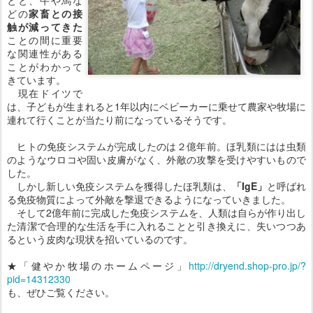
とと、牛や馬な
どの
家畜との接
触が減ってきた
ことの間に重要
な関連性がある
ことがわかって
きています。
現在ドイツで
は、子どもが生まれると1年以内にベビーカーに乗せて農家や牧場に
連れて行くことが当たり前になっているそうです。
ヒトの免疫システムが完成したのは２億年前。ほ乳類にはは虫類
のようなウロコや固い皮膚がなく、外敵の攻撃を受けやすいもので
した。
しかし新しい免疫システムを獲得したほ乳類は、
「IgE」
と呼ばれ
る免疫物質によって外敵を撃退できるようになっていきました。
そして2億年前に完成した免疫システムを、人類は自らが作り出し
た清潔で合理的な生活を手に入れることと引き換えに、失いつつあ
るという皮肉な現状を招いているのです。
★「健やか牧場のホームページ」
http://dryend.shop-pro.jp/?
pid=14312330
も、ぜひご覧ください。