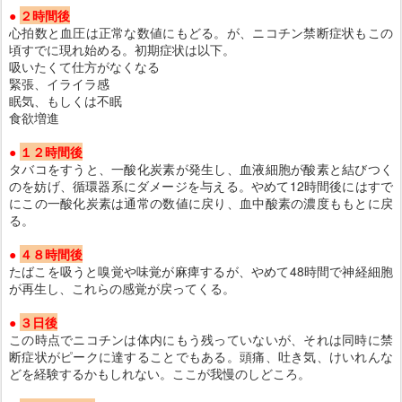
●
２時間後
心拍数と血圧は正常な数値にもどる。が、ニコチン禁断症状もこの
頃すでに現れ始める。初期症状は以下。
吸いたくて仕方がなくなる
緊張、イライラ感
眠気、もしくは不眠
食欲増進
●
１２時間後
タバコをすうと、一酸化炭素が発生し、血液細胞が酸素と結びつく
のを妨げ、循環器系にダメージを与える。やめて12時間後にはすで
にこの一酸化炭素は通常の数値に戻り、血中酸素の濃度ももとに戻
る。
●
４８時間後
たばこを吸うと嗅覚や味覚が麻痺するが、やめて48時間で神経細胞
が再生し、これらの感覚が戻ってくる。
●
３日後
この時点でニコチンは体内にもう残っていないが、それは同時に禁
断症状がピークに達することでもある。頭痛、吐き気、けいれんな
どを経験するかもしれない。ここが我慢のしどころ。