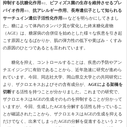
抑制する抗糖化作用
、
ビフィズス菌の生存を維持させるプレ
※
2
バイオ作用
、
抗アレルギー作用、長寿遺伝子として知られる
※
3
サーチュイン遺伝子活性化作用
などを明らかにしてきまし
※
4
た。糖によって体内のタンパク質が変化した終末糖化産物
（
AGE
）は、糖尿病の合併症を始めとした様々な疾患を引き起
こす原因となるばかりか、肌の弾力性の低下や黄ばみ・くすみ
の原因のひとつであるとも言われています。
糖化を抑え、コントロールすることは、疾患の予防やアン
チエイジングに有効であることから、近年急速に研究が進めら
れています。今回、同志社大学、岡山県立大学との共同研究に
より、ザクロエキスおよびその含有成分が、
AGE
による架橋を
切断
する活性を持つことが分かりました。これまでの研究で、
ザクロエキスは
AGE
の生成そのものを抑制することが分かって
いますが、今回、生成した
AGE
を分解する活性も持っているこ
とが確認されたことから、ザクロエキスは
AGE
の生成を抑える
だけでなく、出来てしまった
AGE
の分解を促進するという
2
つ