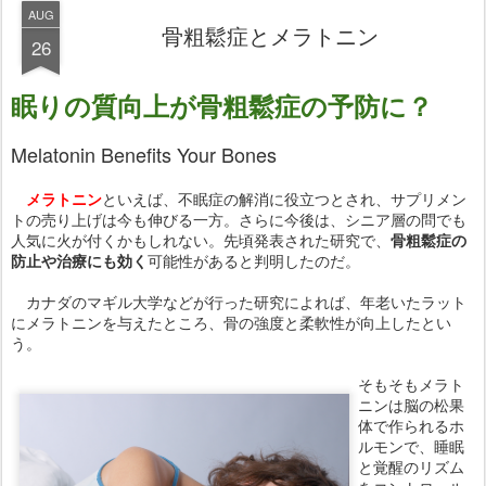
AUG
骨粗鬆症とメラトニン
26
眠りの質向上が骨粗鬆症の予防に？
Melatonin Benefits Your Bones
メラトニン
といえば、不眠症の解消に役立つとされ、サプリメン
トの売り上げは今も伸びる一方。さらに今後は、シニア層の問でも
人気に火が付くかもしれない。先頃発表された研究で、
骨粗鬆症の
防止や治療にも効く
可能性があると判明したのだ。
カナダのマギル大学などが行った研究によれば、年老いたラット
にメラトニンを与えたところ、骨の強度と柔軟性が向上したとい
う。
そもそもメラト
ニンは脳の松果
体で作られるホ
ルモンで、睡眠
と覚醒のリズム