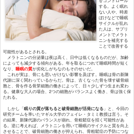
をコントロール
する。よく眠れ
ない人や、時差
ぼけなどで睡眠
サイクルが乱れ
た人は、サプリ
メントでメラト
ニンを補充する
ことで改善する
可能性があるとされる。
メラトニンの分泌量は夜は高く、日中は低くなるものだが、加齢
によっても減少する傾向がある。年を取るにつれて睡眠時間が短く
なり、
睡眠の質
が劣化しがちなのもそのせいだ。
これが実は、骨にも思いがけない影響を及ぼす。睡眠は骨の新陳
代謝に深く関わっているからだ。骨は、古くなった骨を壊す破骨細
胞と、骨を作る骨芽細胞の働きによって、日々少しずつ生まれ変わ
る。健康な大人の場合、2つの細胞がバランスよく働き、骨は強く保
たれる。
しかし「
眠りの質が落ちると破骨細胞が活発になる
」と、今回の
研究チームを率いたマギル大学のフェイレ・タミミ教授は言う。そ
の結果、新陳代謝のバランスが崩れ、骨粗鬆症を招く可能性があ
る。逆に考えれば、メラトニンを用いて睡眠のサイクルと質を向上
させることで、破骨細胞の働きが抑えられ、骨粗鬆症の予防につな