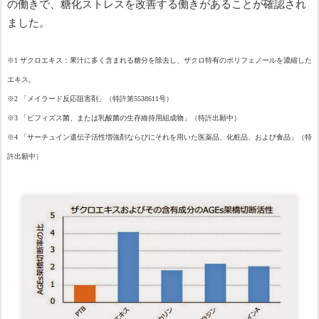
の働きで、糖化ストレスを改善する働きがあることが確認され
ました。
※
1
ザクロエキス：果汁に多く含まれる糖分を除去し、ザクロ特有のポリフェノールを濃縮した
エキス。
※
2
「メイラード反応阻害剤」（特許第
5538611
号）
※
3
「ビフィズス菌、または乳酸菌の生存維持用組成物」（特許出願中）
※
4
「サーチュイン遺伝子活性増強剤ならびにそれを用いた医薬品、化粧品、および食品」
（特
許出願中）