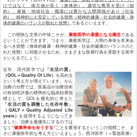
けではなく、体力値が高く（身体的）、適切な教育を受け（知
的）、家族・地域社会・職場には豊かな人間関係があり（社会
的）、精神的にも安定している状態（精神的健康・社会的健康・身
体的健康のバランスが取れた状態）
であるといえます。
この明快な文章の中味こそが、
康復医学の基盤となる概念
である
ということができます。つまり、康復医学は、人間の身体を本来あ
るべき状態（身体的健康・精神的健康・社会的健康のバランスのと
れた状態）に回復させるため、さまざまな医療行為を実践する医学
といえるでしょう。
近年、現代医学では
「生活の質」
（QOL＝Quality Of Life）
を高める
という考え方が増えています。がん
治療の分野では、医薬品や治療技術
の有効性評価の標準的な臨床効果指
標として、QOLを優先的に考えた
「生活の質を調整した生存年数」
（QALY＝Quality Adjusted Life
years）
を採用するようになってき
ました。治療を最優先にするのでは
なく
“健康寿命を全うする”
ことを重視するというこの指標こそ、ま
さに康復医学的な考え方といえましょう。西洋医学（＝緊急医療）