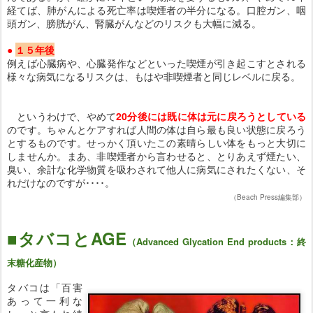
経てば、肺がんによる死亡率は喫煙者の半分になる。口腔ガン、咽
頭ガン、膀胱がん、腎臓がんなどのリスクも大幅に減る。
●
１５年後
例えば心臓病や、心臓発作などといった喫煙が引き起こすとされる
様々な病気になるリスクは、もはや非喫煙者と同じレベルに戻る。
というわけで、やめて
20分後には既に体は元に戻ろうとしている
のです。ちゃんとケアすれば人間の体は自ら最も良い状態に戻ろう
とするものです。せっかく頂いたこの素晴らしい体をもっと大切に
しませんか。まあ、非喫煙者から言わせると、とりあえず煙たい、
臭い、余計な化学物質を吸わされて他人に病気にされたくない、そ
れだけなのですが････。
（Beach Press編集部）
■タバコとAGE
（
Advanced Glycation End products
：終
末糖化産物）
タバコは「百害
あって一利な