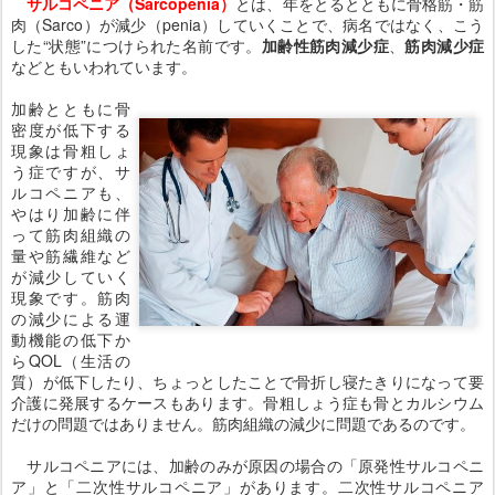
サルコペニア（Sarcopenia）
とは、年をとるとともに骨格筋・筋
肉（Sarco）が減少（penia）していくことで、病名ではなく、こう
した“状態”につけられた名前です。
加齢性筋肉減少症
、
筋肉減少症
などともいわれています。
加齢とともに骨
密度が低下する
現象は骨粗しょ
う症ですが、サ
ルコペニアも、
やはり加齢に伴
って筋肉組織の
量や筋繊維など
が減少していく
現象です。筋肉
の減少による運
動機能の低下か
らQOL（生活の
質）が低下したり、ちょっとしたことで骨折し寝たきりになって要
介護に発展するケースもあります。骨粗しょう症も骨とカルシウム
だけの問題ではありません。筋肉組織の減少に問題であるのです。
サルコペニアには、加齢のみが原因の場合の「原発性サルコペニ
ア」と「二次性サルコペニア」があります。二次性サルコペニア