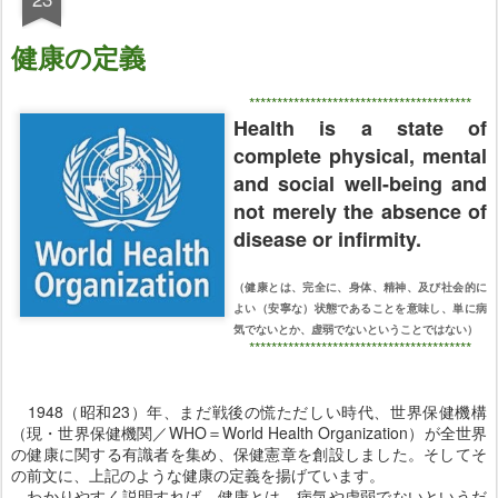
健康の定義
****************************************
Health is a state of
complete physical, mental
and social well-being and
not merely the absence of
disease or infirmity.
（健康とは、完全に、身体、精神、及び社会的に
よい（安寧な）状態であることを意味し、単に病
気でないとか、虚弱でないということではない）
****************************************
1948（昭和23）年、まだ戦後の慌ただしい時代、世界保健機構
（現・世界保健機関／WHO＝World Health Organization）が全世界
の健康に関する有識者を集め、保健憲章を創設しました。そしてそ
の前文に、上記のような健康の定義を揚げています。
わかりやすく説明すれば、
健康とは、病気や虚弱でないというだ