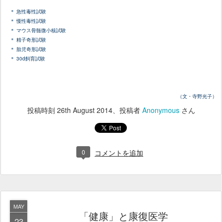
＊ 急性毒性試験
＊ 慢性毒性試験
＊ マウス骨髄微小核試験
＊ 精子奇形試験
＊ 胎児奇形試験
＊ 30d飼育試験
（文・寺野光子）
投稿時刻
26th August 2014
、投稿者
Anonymous
さん
0
コメントを追加
MAY
「健康」と康復医学
23