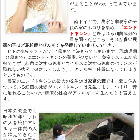
があることがわかってきていま
す。
南ドイツで、農家と非農家の子
供の家のホコリを集め、
「エンド
トキシン」
と呼ばれる細菌成分の
量を調べたところ、それが
多い農
家の子ほど花粉症とぜんそくを発症していませんでした。
ヒトの免疫システムは、1歳までに決まってしまいます
。乳幼児期
（1歳まで）にエンドトキシンの曝露が少ないと、免疫システムが成
熟できず（細菌に対する免疫とウイルスに対する免疫のバランスが
取れない状況で確定してしまう）、アレルギー体質になってしまう
というものです。
農家のエンドトキシンの最大の発生源は
家畜の糞
です。糞に住み
ついている細菌の死骸がエンドトキシンは発生します。つまり、糞
に触れることのない清潔な社会がアレルギーを生んだとも言えま
す。
日本の調査でも
昭和30年生まれ
の人を境にアレ
ルギー体質の人
が増えてきたこ