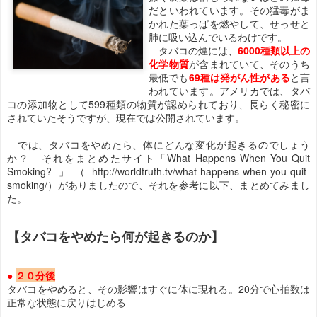
だといわれています。その猛毒がま
かれた葉っぱを燃やして、せっせと
肺に吸い込んでいるわけです。
タバコの煙には、
6000種類以上の
化学物質
が含まれていて、そのうち
最低でも
69種は発がん性がある
と言
われています。アメリカでは、タバ
コの添加物として599種類の物質が認められており、長らく秘密に
されていたそうですが、現在では公開されています。
では、タバコをやめたら、体にどんな変化が起きるのでしょう
か？ それをまとめたサイト「What Happens When You Quit
Smoking?」（http://worldtruth.tv/what-happens-when-you-quit-
smoking/）がありましたので、それを参考に以下、まとめてみまし
た。
【タバコをやめたら何が起きるのか】
●
２０
分後
タバコをやめると、その影響はすぐに体に現れる。20分で心拍数は
正常な状態に戻りはじめる