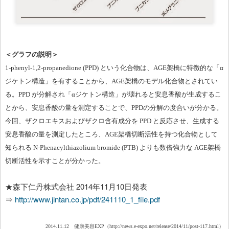
＜グラフの説明＞
1-phenyl-1,2-propanedione (PPD)
という化合物は、
AGE
架橋に特徴的な「α
ジケトン構造」を有することから、
AGE
架橋のモデル化合物とされてい
る。
PPD
が分解され「αジケトン構造」が壊れると安息香酸が生成するこ
とから、安息香酸の量を測定することで、
PPD
の分解の度合いが分かる。
今回、ザクロエキスおよびザクロ含有成分を
PPD
と反応させ、生成する
安息香酸の量を測定したところ、
AGE
架橋切断活性を持つ化合物として
知られる
N-Phenacylthiazolium bromide (PTB)
よりも数倍強力な
AGE
架橋
切断活性を示すことが分かった。
★森下仁丹株式会社 2014年11月10日発表
⇒
http://www.jintan.co.jp/pdf/241110_1_file.pdf
2014.11.12
健康美容
EXP（
http://news.e-expo.net/release/2014/11/post-117.html）