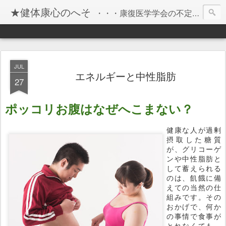
★健体康心のへそ
・・・康復医学学会の不定期ブログです・・・
JUL
エネルギーと中性脂肪
27
ポッコリお腹はなぜへこまない？
健康な人が過剰
摂取した糖質
が、グリコーゲ
ンや中性脂肪と
して蓄えられる
のは、飢餓に備
えての当然の仕
組みです。その
おかげで、何か
の事情で食事が
とれなくても、