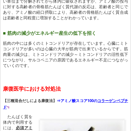
い単位まで分解されてから体内に吸収されますが、アミノ酸の投与
に対する高齢者の骨格筋たんぱく質代謝の反応は、若齢者と同じで
あり、アミノ酸の経口摂取により、高齢者の骨格筋たんぱく質合成
は若齢者と同程度に増加することがわかっています。
■ 筋肉の減少がエネルギー産生の低下を招く
筋肉の中には多くのミトコンドリアが存在しています。心臓にミト
コンドリアが多いのは心臓の大半が筋肉で出来ているからです。筋
肉量の減少は、ミトコンドリアの減少～ミトコンドリアの活性低下
につながり、サルコペニアの原因であるエネルギー不足につながっ
ていくのです。
康復医学における対処法
【三種混合だしによる康復法】
⇒アミノ酸スコア100の
コラーゲンペプチ
ド
*1
たんぱく質を
体内で利用する
には、
必須アミ