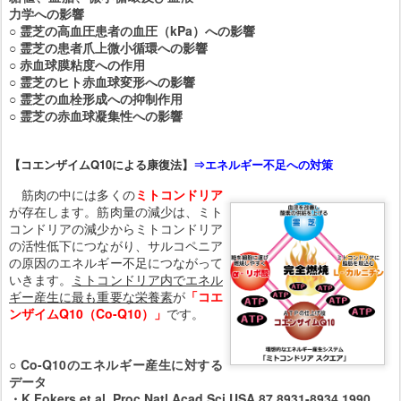
力学への影響
○ 霊芝の高血圧患者の血圧（kPa）への影響
○ 霊芝の患者爪上微小循環への影響
○ 赤血球膜粘度への作用
○ 霊芝のヒト赤血球変形への影響
○ 霊芝の血栓形成への抑制作用
○ 霊芝の赤血球凝集性への影響
【コエンザイムQ10による康復法】
⇒エネルギー不足への対策
筋肉の中には多くの
ミトコンドリア
が存在します。筋肉量の減少は、ミト
コンドリアの減少からミトコンドリア
の活性低下につながり、サルコペニア
の原因のエネルギー不足につながって
いきます。
ミトコンドリア内でエネル
ギー産生に最も重要な栄養素
が
「コエ
ンザイムQ10（Co-Q10）」
です。
○ Co-Q10のエネルギー産生に対する
データ
・K.Fokers et al.,Proc.Natl.Acad.Sci.USA,87,8931-8934,1990