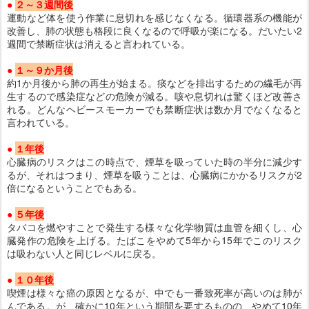
●
２～３週間後
運動など体を使う作業に息切れを感じなくなる。循環器系の機能が
改善し、肺の状態も格段に良くなるので呼吸が楽になる。だいたい2
週間で禁断症状は消えると言われている。
●
１～９か月後
約1か月後から肺の再生が始まる。痰などを排出するための繊毛が再
生するので感染症などの危険が減る。咳や息切れは驚くほど改善さ
れる。どんなヘビースモーカーでも禁断症状は数か月でなくなると
言われている。
●
１年後
心臓病のリスクはこの時点で、煙草を吸っていた時の半分に減少す
るが、それはつまり、煙草を吸うことは、心臓病にかかるリスクが2
倍になるということでもある。
●
５年後
タバコを燃やすことで発生する様々な化学物質は血管を細くし、心
臓発作の危険を上げる。たばこをやめて5年から15年でこのリスク
は吸わない人と同じレベルに戻る。
●
１０年後
喫煙は様々な癌の原因となるが、中でも一番致死率が高いのは肺が
んである。が、確かに10年という期間を要するものの、やめて10年