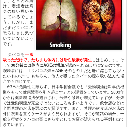
し」と言われ続
け、喫煙者は肩
身の狭い思いを
しているでしょ
う。しかし、ま
だまだタバコの
恐ろしさに気づ
いていないよう
です。
タバコを
一服
吸っただけで、たちまち体内には活性酸素が発生
しはじめます。そ
して
30分後には体内にAGEの増加
が認められるほどになるのです。
喫煙者には、〔タバコの煙＝AGEそのもの〕だと肝に銘じてもらい
たいものです。もちろん、
他人が吸ったタバコの煙を吸い込んだ場
合でも同じ
です。
AGEの危険性に限らず、日本学術会議でも「受動喫煙は科学的根
拠をもって健康障害を引き起こす」との評価をしています。2003年
からは健康増進法が施行され、分煙や禁煙が増えていますが、分煙
では受動喫煙が完全ではないところも多いようです。飲食店などは
全面禁煙のお店を選ぶのが賢明です。また、禁煙の飲食店がお店の
外に灰皿を置くケースがよく見られますが、そこが道路の場合、一
般歩行者をタバコの害にさらすとしてお店が訴えられる事例も出て
きています。