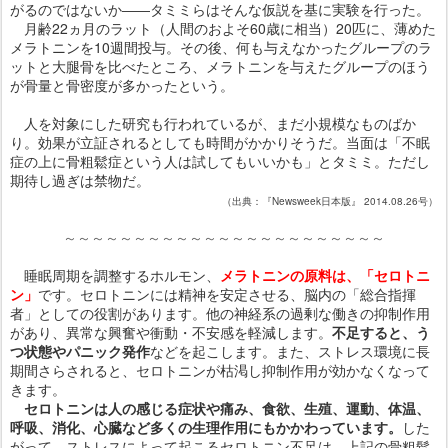
がるのではないか――タミミらはそんな仮説を基に実験を行った。
月齢22ヵ月のラット（人間のおよそ60歳に相当）20匹に、薄めた
メラトニンを10週間投与。その後、何も与えなかったグループのラ
ットと大腿骨を比べたところ、メラトニンを与えたグループのほう
が骨量と骨密度が多かったという。
人を対象にした研究も行われているが、まだ小規模なものばか
り。効果が立証されるとしても時間がかかりそうだ。当面は「不眠
症の上に骨粗鬆症という人は試してもいいかも」とタミミ。ただし
期待し過ぎは禁物だ。
（出典：『Newsweek日本版』 2014.08.26号）
～～～～～～～～～～～～～～～～～～～～～～～
睡眠周期を調整するホルモン、
メラトニンの原料は、「セロトニ
ン」
です。セロトニンには精神を安定させる、脳内の「総合指揮
者」としての役割があります。他の神経系の過剰な働きの抑制作用
があり、異常な興奮や衝動・不安感を軽減します。
不足すると、う
つ状態やパニック発作
などを起こします。また、ストレス環境に長
期間さらされると、セロトニンが枯渇し抑制作用が効かなくなって
きます。
セロトニンは人の感じる症状や痛み、食欲、生殖、運動、体温、
呼吸、消化、心臓など多くの生理作用にもかかわっています。
した
がって、ストレスによって起こるセロトニン不足は、上記の骨粗鬆