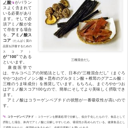
ノ酸
がバラン
*2
スよく含まれて
いる必要があり
ます。そして必
須アミノ酸が全
て存在する場合
を、
アミノ酸ス
コア
（たんぱく質の
品質を評価するための
スコア）
が“100”
である
三種混合だし
といいます。
康復医学で
は、サルコペニアの対処法として、日本の“三種混合だし”（まぐろ
やかつおのイノシン酸＋昆布のグルタミン酸＋椎茸のグアニル酸：
三種のうま味成分）を推奨しています。もちろん、まぐろやかつお
はアミノ酸スコア100なので、簡単にそしてより美味しく摂取でき
ます。
アミノ酸はコラーゲンペプチドの状態が一番吸収性が高いので
す。
*1
.
コラーゲンペプチド
：コラーゲンを酵素処理で分解し、低分子化したもので、食品として
摂取した場合、体内でアミノ酸に分解しやすいため、吸収性が高められている。健康食品とし
て摂取されたり、保湿性があるために、化粧品原料にも用いられる。